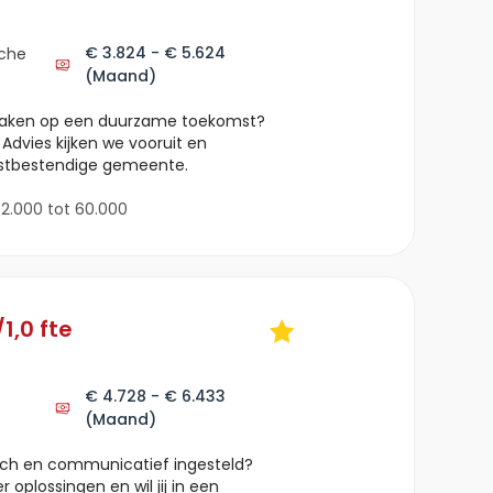
€ 3.824 - € 5.624
che
(Maand)
t maken op een duurzame toekomst?
 Advies kijken we vooruit en
stbestendige gemeente.
2.000 tot 60.000
1,0 fte
€ 4.728 - € 6.433
(Maand)
tisch en communicatief ingesteld?
 oplossingen en wil jij in een