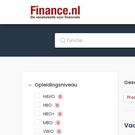
Gese
Opleidingsniveau
HAVO
0
Fro
HBO
0
HBO+
0
MBO
0
Vac
VWO
0