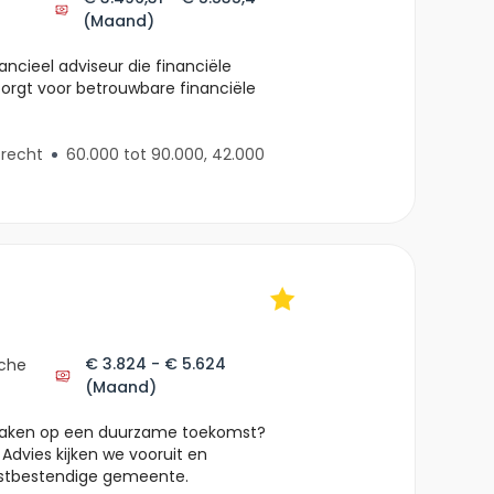
(Maand)
ancieel adviseur die financiële
zorgt voor betrouwbare financiële
trecht
60.000 tot 90.000, 42.000
€ 3.824 - € 5.624
che
(Maand)
t maken op een duurzame toekomst?
 Advies kijken we vooruit en
stbestendige gemeente.