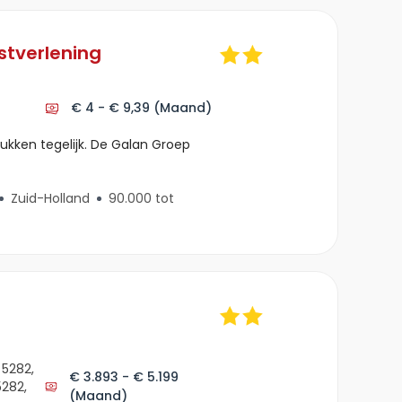
nstverlening
€ 4 - € 9,39
(Maand)
ukken tegelijk. De Galan Groep
Zuid-Holland
90.000 tot
 5282,
€ 3.893 - € 5.199
5282,
(Maand)