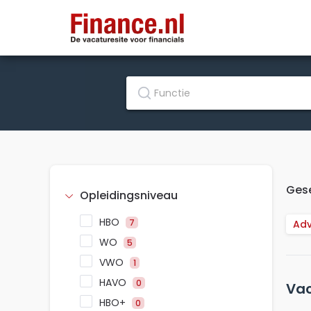
Gese
Opleidingsniveau
HBO
7
Adv
WO
5
VWO
1
HAVO
0
Vac
HBO+
0