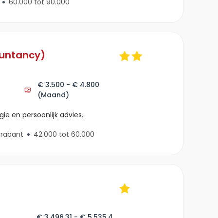
60.000 tot 90.000
ountancy)
€ 3.500 - € 4.800
(Maand)
ie en persoonlijk advies.
rabant
42.000 tot 60.000
€ 3.496,31 - € 5.535,4