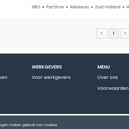
HBO
Parttime
Adviseurs
Zuid-Holland
4
1
WERKGEVERS
MENU
ken
Voor werkgevers
Over ons
Voorwaarden
ingen maken gebruik van cookies.