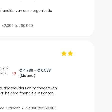
 financiën van onze organisatie
42.000 tot 60.000
 5282,
€ 4.780 - € 6.583
5282,
(Maand)
ze budgethouders en managers, en
ar heldere financiële inzichten,
ord-Brabant
42.000 tot 60.000,