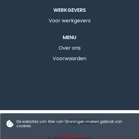
WERKGEVERS
Voor werkgevers
MENU
Over ons
Voorwaarden
De websites van Alex van Groningen maken gebruik van
We run on
cookies.
Configureren
© 2025 Finance.nl